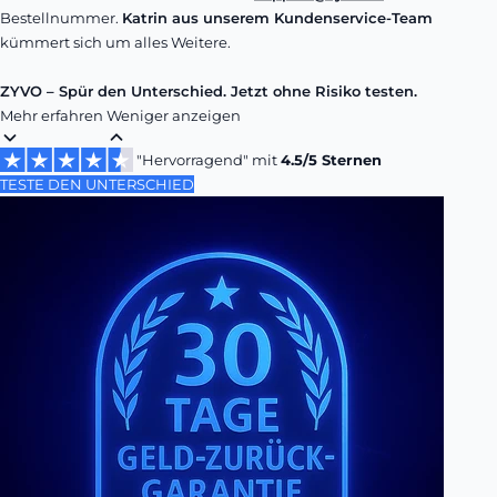
Bestellnummer.
Katrin aus unserem Kundenservice-Team
kümmert sich um alles Weitere.
ZYVO – Spür den Unterschied. Jetzt ohne Risiko testen.
Mehr erfahren
Weniger anzeigen
"Hervorragend" mit
4.5/5 Sternen
TESTE DEN UNTERSCHIED