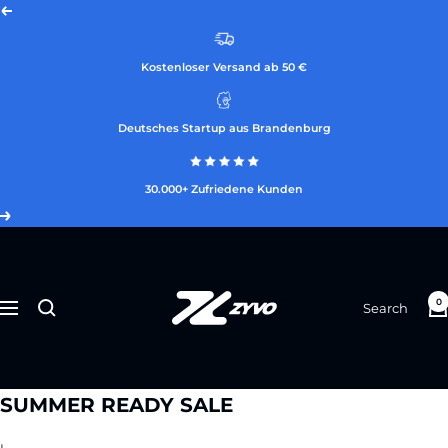
Skip
Previous
to
content
Kostenloser Versand ab 50 €
Deutsches Startup aus Brandenburg
30.000+ Zufriedene Kunden
Next
ZYVO
0
Search
Navigation
SUMMER READY SALE