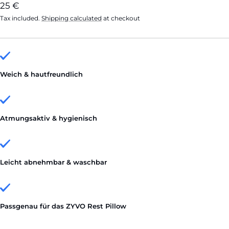
Sale
25 €
Tax included.
Shipping calculated
at checkout
price
Weich & hautfreundlich
Atmungsaktiv & hygienisch
Leicht abnehmbar & waschbar
Passgenau für das ZYVO Rest Pillow