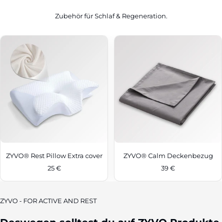
Zubehör für Schlaf & Regeneration.
ZYVO® Rest Pillow Extra cover
ZYVO® Calm Deckenbezug
Sale
Sale
25 €
39 €
price
price
ZYVO - FOR ACTIVE AND REST