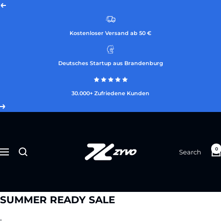
Skip
Previous
to
content
Kostenloser Versand ab 50 €
Deutsches Startup aus Brandenburg
30.000+ Zufriedene Kunden
Next
ZYVO
0
Search
Navigation
SUMMER READY SALE